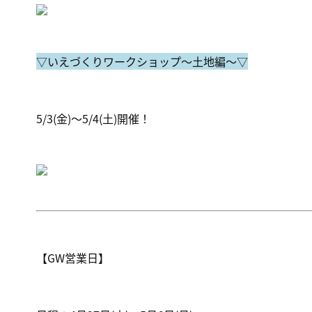
▽いえづくりワークショップ～土地編～▽
5/3(金)～5/4(土)開催！
【GW営業日】