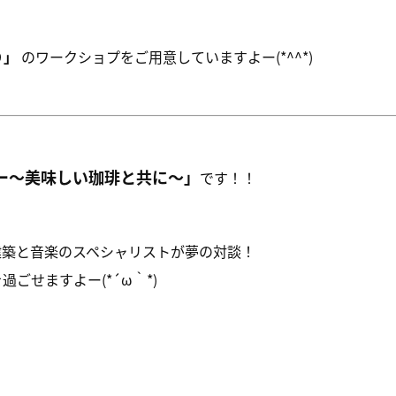
り」
のワークショプをご用意していますよー(*^^*)
ー～美味しい珈琲と共に～」
です！！
建築と音楽のスペシャリストが夢の対談！
ごせますよー(*´ω｀*)