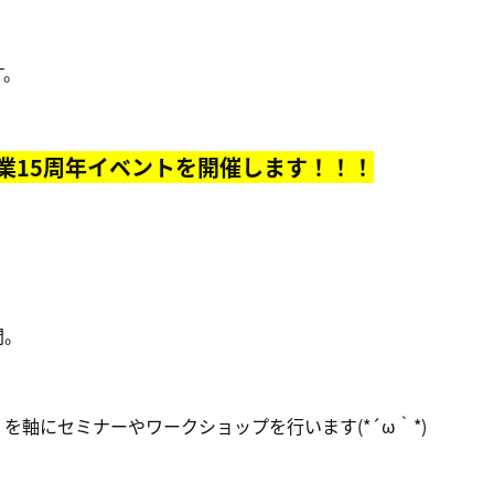
す。
業15周年イベントを開催します！！！
間。
」
を軸にセミナーやワークショップを行います(*´ω｀*)