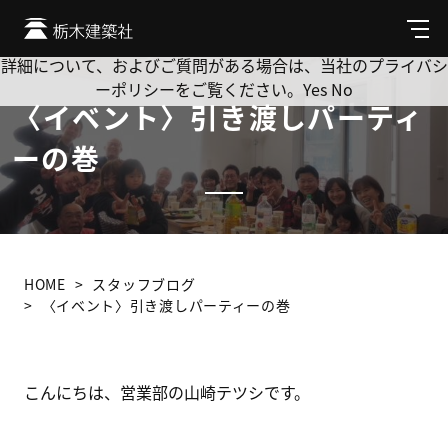
Cookie を使用して、お客様の活動を追跡してもよろしいです
か? 当社ではお客様のプライバシーを極めて重視しています。
メ
ニ
詳細について、およびご質問がある場合は、当社のプライバシ
ュ
ーポリシーをご覧ください。
Yes
No
ー
〈イベント〉引き渡しパーティ
ーの巻
HOME
スタッフブログ
〈イベント〉引き渡しパーティーの巻
こんにちは、営業部の山崎テツシです。