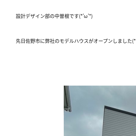
設計デザイン部の中曽根です(*’ω’*)
先日佐野市に弊社のモデルハウスがオープンしました(*^∇^)_∠※: