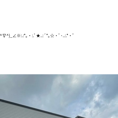
.:*｡・:.ﾟ★..:´*｡☆・ﾟ･..:.*・ﾟ