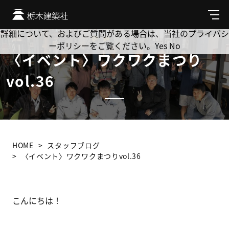
Cookie を使用して、お客様の活動を追跡してもよろしいです
か? 当社ではお客様のプライバシーを極めて重視しています。
メ
ニ
詳細について、およびご質問がある場合は、当社のプライバシ
ュ
ーポリシーをご覧ください。
Yes
No
ー
〈イベント〉ワクワクまつり
vol.36
HOME
スタッフブログ
〈イベント〉ワクワクまつりvol.36
こんにちは！