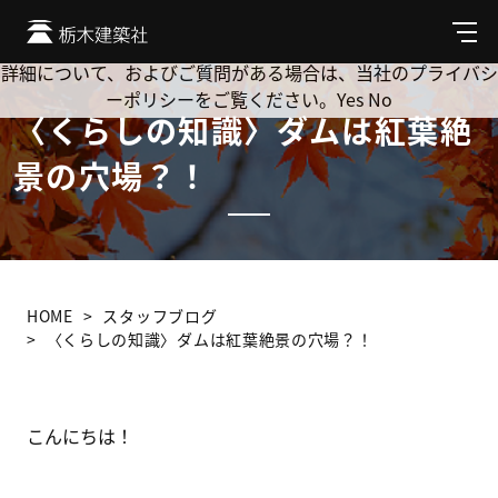
Cookie を使用して、お客様の活動を追跡してもよろしいです
か? 当社ではお客様のプライバシーを極めて重視しています。
メ
ニ
詳細について、およびご質問がある場合は、当社のプライバシ
ュ
ーポリシーをご覧ください。
Yes
No
ー
〈くらしの知識〉ダムは紅葉絶
景の穴場？！
HOME
スタッフブログ
〈くらしの知識〉ダムは紅葉絶景の穴場？！
こんにちは！