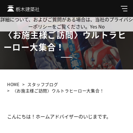
Cookie を使用して、お客様の活動を追跡してもよろしいです
か? 当社ではお客様のプライバシーを極めて重視しています。
メ
ニ
詳細について、およびご質問がある場合は、当社のプライバシ
ュ
ーポリシーをご覧ください。
Yes
No
ー
〈お施主様ご訪問〉ウルトラヒ
ーロー大集合！
HOME
スタッフブログ
〈お施主様ご訪問〉ウルトラヒーロー大集合！
こんにちは！ホームアドバイザーのいじまです。