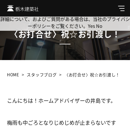
Cookie を使用して、お客様の活動を追跡してもよろしいです
か? 当社ではお客様のプライバシーを極めて重視しています。
メ
ニ
詳細について、およびご質問がある場合は、当社のプライバシ
ュ
ーポリシーをご覧ください。
Yes
No
ー
〈お打合せ〉祝☆お引渡し！
HOME
スタッフブログ
〈お打合せ〉祝☆お引渡し！
こんにちは！ホームアドバイザーの井島です。
梅雨も中ごろとなりじめじめが止まらないです