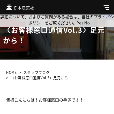
Cookie を使用して、お客様の活動を追跡してもよろしいです
か? 当社ではお客様のプライバシーを極めて重視しています。
メ
ニ
詳細について、およびご質問がある場合は、当社のプライバシ
ュ
ーポリシーをご覧ください。
Yes
No
ー
〈お客様窓口通信Vol.3〉足元
から！
HOME
スタッフブログ
〈お客様窓口通信Vol.3〉足元から！
皆様こんにちは！お客様窓口の手塚です！