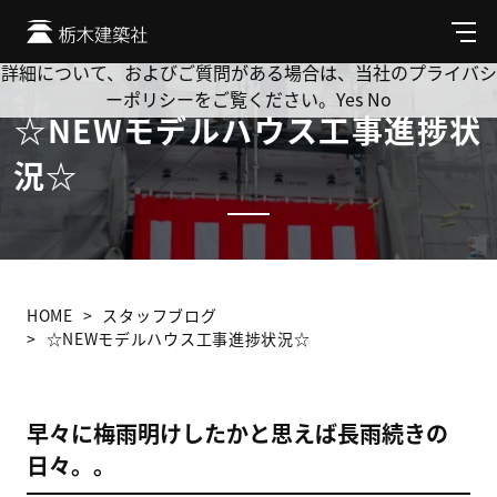
Cookie を使用して、お客様の活動を追跡してもよろしいです
か? 当社ではお客様のプライバシーを極めて重視しています。
メ
ニ
詳細について、およびご質問がある場合は、当社のプライバシ
ュ
ーポリシーをご覧ください。
Yes
No
ー
☆NEWモデルハウス工事進捗状
況☆
HOME
スタッフブログ
☆NEWモデルハウス工事進捗状況☆
早々に梅雨明けしたかと思えば長雨続きの
日々。。